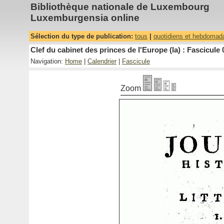
Bibliothèque nationale de Luxembourg
Luxemburgensia online
Sélection du type de publication:
tous
|
quotidiens et hebdomad
Clef du cabinet des princes de l'Europe (la) : Fascicule 
Navigation:
Home
|
Calendrier
|
Fascicule
Zoom