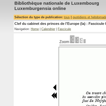
Bibliothèque nationale de Luxembourg
Luxemburgensia online
Sélection du type de publication:
tous
|
quotidiens et hebdomad
Clef du cabinet des princes de l'Europe (la) : Fascicule 
Navigation:
Home
|
Calendrier
|
Fascicule
Zoom