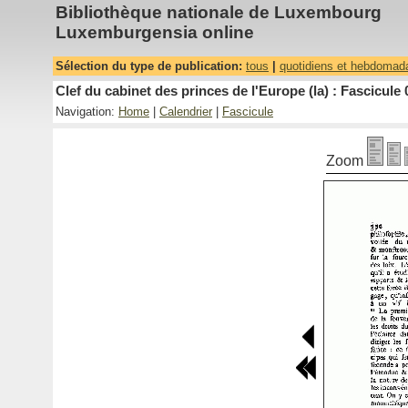
Bibliothèque nationale de Luxembourg
Luxemburgensia online
Sélection du type de publication:
tous
|
quotidiens et hebdomad
Clef du cabinet des princes de l'Europe (la) : Fascicule 
Navigation:
Home
|
Calendrier
|
Fascicule
Zoom