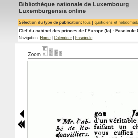
Bibliothèque nationale de Luxembourg
Luxemburgensia online
Sélection du type de publication:
tous
|
quotidiens et hebdomad
Clef du cabinet des princes de l'Europe (la) : Fascicule 
Navigation:
Home
|
Calendrier
|
Fascicule
Zoom