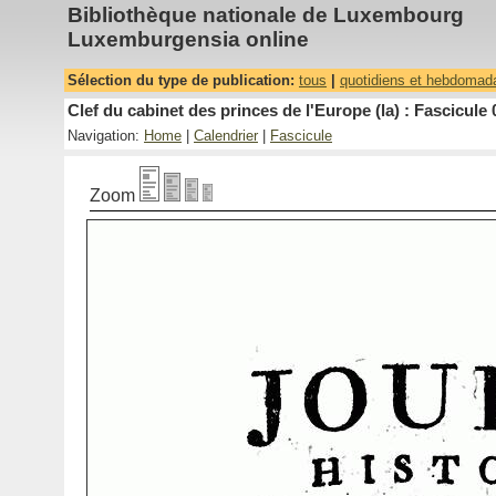
Bibliothèque nationale de Luxembourg
Luxemburgensia online
Sélection du type de publication:
tous
|
quotidiens et hebdomad
Clef du cabinet des princes de l'Europe (la) : Fascicule 
Navigation:
Home
|
Calendrier
|
Fascicule
Zoom