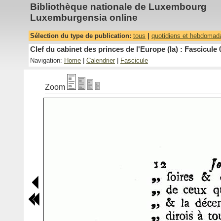
Bibliothèque nationale de Luxembourg
Luxemburgensia online
Sélection du type de publication:
tous
|
quotidiens et hebdomad
Clef du cabinet des princes de l'Europe (la) : Fascicule 
Navigation:
Home
|
Calendrier
|
Fascicule
Zoom