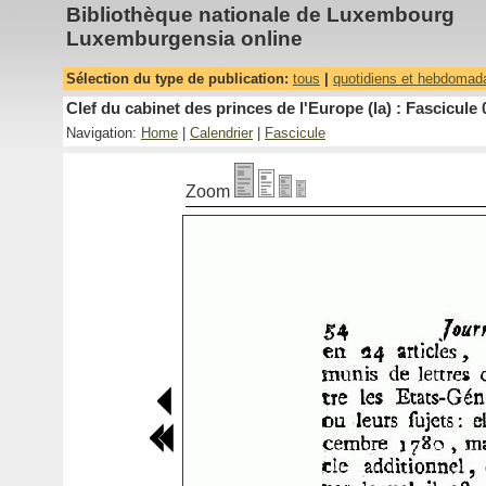
Bibliothèque nationale de Luxembourg
Luxemburgensia online
Sélection du type de publication:
tous
|
quotidiens et hebdomad
Clef du cabinet des princes de l'Europe (la) : Fascicule 
Navigation:
Home
|
Calendrier
|
Fascicule
Zoom