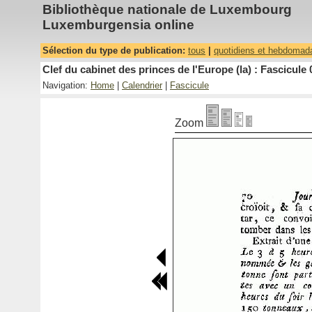
Bibliothèque nationale de Luxembourg
Luxemburgensia online
Sélection du type de publication:
tous
|
quotidiens et hebdomad
Clef du cabinet des princes de l'Europe (la) : Fascicule 
Navigation:
Home
|
Calendrier
|
Fascicule
Zoom