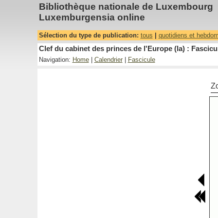
Bibliothèque nationale de Luxembourg
Luxemburgensia online
Sélection du type de publication:
tous
|
quotidiens et hebdo
Clef du cabinet des princes de l'Europe (la) : Fascicu
Navigation:
Home
|
Calendrier
|
Fascicule
Z