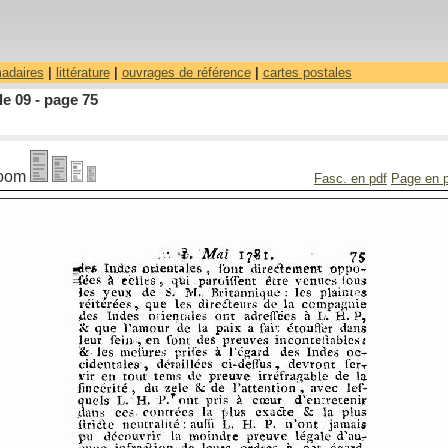
madaires
|
littérature
|
ouvrages de référence
|
cartes postales
le 09 - page 75
oom
Fasc. en pdf
Page en 