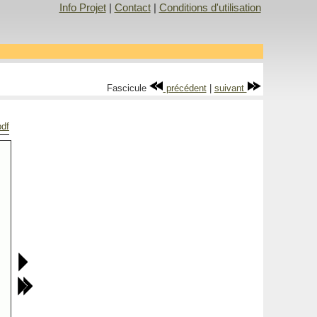
Info Projet
|
Contact
|
Conditions d'utilisation
Fascicule
précédent
|
suivant
pdf