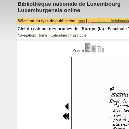
Bibliothèque nationale de Luxembourg
Luxemburgensia online
Sélection du type de publication:
tous
|
quotidiens et hebdomad
Clef du cabinet des princes de l'Europe (la) : Fascicule 
Navigation:
Home
|
Calendrier
|
Fascicule
Zoom