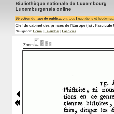
Bibliothèque nationale de Luxembourg
Luxemburgensia online
Sélection du type de publication:
tous
|
quotidiens et hebdomad
Clef du cabinet des princes de l'Europe (la) : Fascicule 
Navigation:
Home
|
Calendrier
|
Fascicule
Zoom