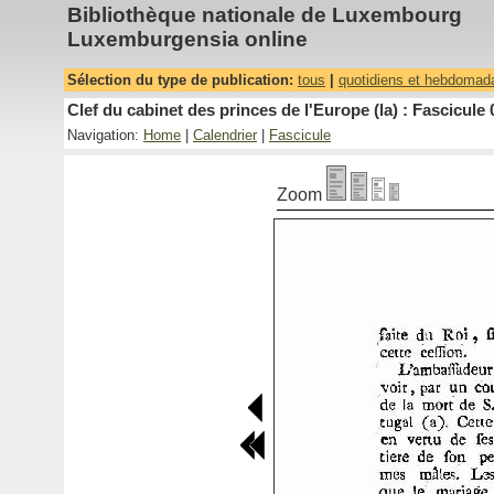
Bibliothèque nationale de Luxembourg
Luxemburgensia online
Sélection du type de publication:
tous
|
quotidiens et hebdomad
Clef du cabinet des princes de l'Europe (la) : Fascicule 
Navigation:
Home
|
Calendrier
|
Fascicule
Zoom