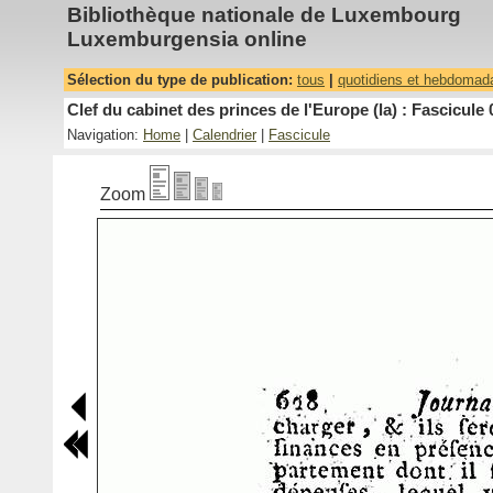
Bibliothèque nationale de Luxembourg
Luxemburgensia online
Sélection du type de publication:
tous
|
quotidiens et hebdomad
Clef du cabinet des princes de l'Europe (la) : Fascicule 
Navigation:
Home
|
Calendrier
|
Fascicule
Zoom