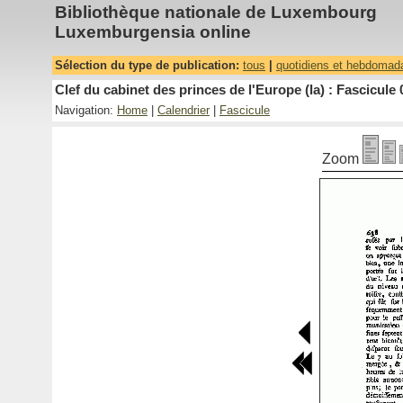
Bibliothèque nationale de Luxembourg
Luxemburgensia online
Sélection du type de publication:
tous
|
quotidiens et hebdomad
Clef du cabinet des princes de l'Europe (la) : Fascicule 
Navigation:
Home
|
Calendrier
|
Fascicule
Zoom