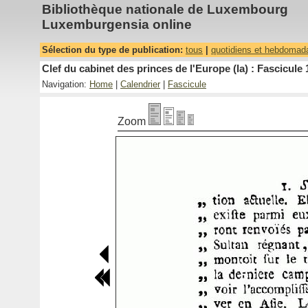
Bibliothèque nationale de Luxembourg
Luxemburgensia online
Sélection du type de publication:
tous
|
quotidiens et hebdomad
Clef du cabinet des princes de l'Europe (la) : Fascicule 
Navigation:
Home
|
Calendrier
|
Fascicule
Zoom