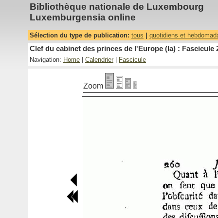
Bibliothèque nationale de Luxembourg
Luxemburgensia online
Sélection du type de publication:
tous
|
quotidiens et hebdomad
Clef du cabinet des princes de l'Europe (la) : Fascicule 
Navigation:
Home
|
Calendrier
|
Fascicule
Zoom