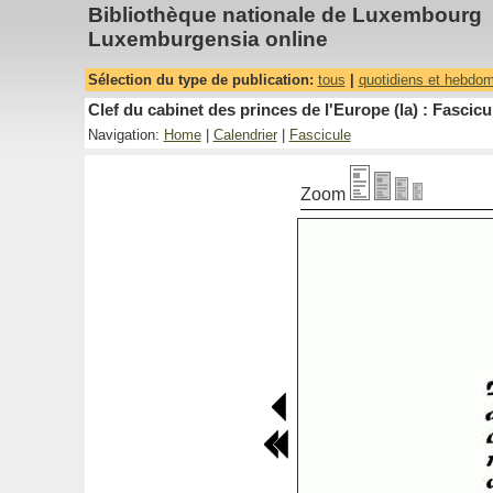
Bibliothèque nationale de Luxembourg
Luxemburgensia online
Sélection du type de publication:
tous
|
quotidiens et hebdo
Clef du cabinet des princes de l'Europe (la) : Fascicu
Navigation:
Home
|
Calendrier
|
Fascicule
Zoom