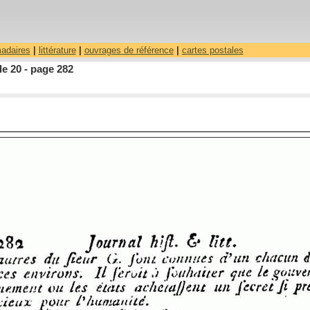
madaires
|
littérature
|
ouvrages de référence
|
cartes postales
le 20 - page 282