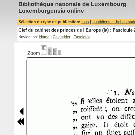
Bibliothèque nationale de Luxembourg
Luxemburgensia online
Sélection du type de publication:
tous
|
quotidiens et hebdomad
Clef du cabinet des princes de l'Europe (la) : Fascicule 
Navigation:
Home
|
Calendrier
|
Fascicule
Zoom