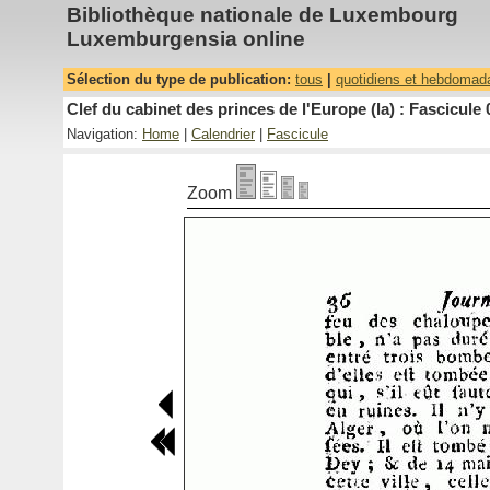
Bibliothèque nationale de Luxembourg
Luxemburgensia online
Sélection du type de publication:
tous
|
quotidiens et hebdomad
Clef du cabinet des princes de l'Europe (la) : Fascicule 
Navigation:
Home
|
Calendrier
|
Fascicule
Zoom