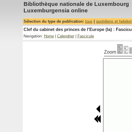
Bibliothèque nationale de Luxembourg
Luxemburgensia online
Sélection du type de publication:
tous
|
quotidiens et hebdo
Clef du cabinet des princes de l'Europe (la) : Fascicu
Navigation:
Home
|
Calendrier
|
Fascicule
Zoom