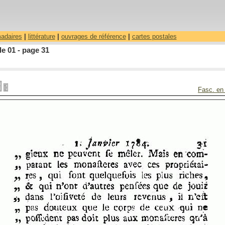
madaires
|
littérature
|
ouvrages de référence
|
cartes postales
le 01 - page 31
Fasc. en