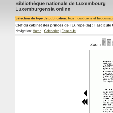
Bibliothèque nationale de Luxembourg
Luxemburgensia online
Sélection du type de publication:
tous
|
quotidiens et hebdomad
Clef du cabinet des princes de l'Europe (la) : Fascicule 
Navigation:
Home
|
Calendrier
|
Fascicule
Zoom