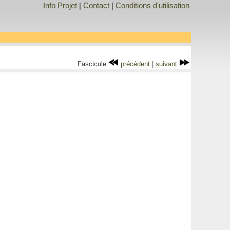
Info Projet
|
Contact
|
Conditions d'utilisation
Fascicule
précédent
|
suivant