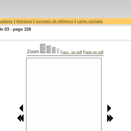
madaires
|
littérature
|
ouvrages de référence
|
cartes postales
le 03 - page 158
Zoom
Fasc. en pdf
Page en pdf