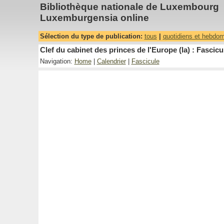
Bibliothèque nationale de Luxembourg
Luxemburgensia online
Sélection du type de publication:
tous
|
quotidiens et hebdo
Clef du cabinet des princes de l'Europe (la) : Fascicu
Navigation:
Home
|
Calendrier
|
Fascicule