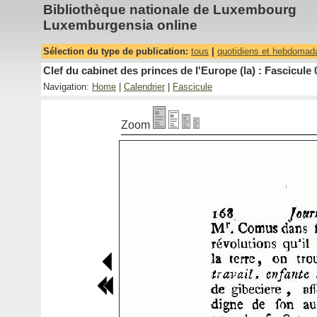
Bibliothèque nationale de Luxembourg
Luxemburgensia online
Sélection du type de publication:
tous
|
quotidiens et hebdomad
Clef du cabinet des princes de l'Europe (la) : Fascicule 
Navigation:
Home
|
Calendrier
|
Fascicule
Zoom