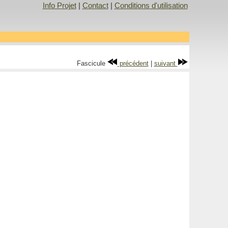
Info Projet
|
Contact
|
Conditions d'utilisation
Fascicule
précédent
|
suivant