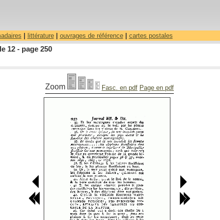
madaires
|
littérature
|
ouvrages de référence
|
cartes postales
le 12 - page 250
Zoom
Fasc. en pdf
Page en pdf