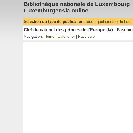
Bibliothèque nationale de Luxembourg
Luxemburgensia online
Sélection du type de publication:
tous
|
quotidiens et hebdo
Clef du cabinet des princes de l'Europe (la) : Fascicu
Navigation:
Home
|
Calendrier
|
Fascicule