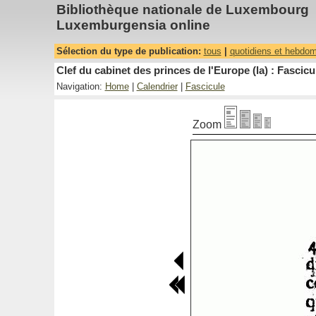
Bibliothèque nationale de Luxembourg
Luxemburgensia online
Sélection du type de publication:
tous
|
quotidiens et hebdo
Clef du cabinet des princes de l'Europe (la) : Fascicu
Navigation:
Home
|
Calendrier
|
Fascicule
Zoom