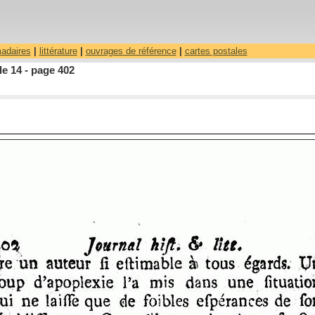
madaires
|
littérature
|
ouvrages de référence
|
cartes postales
le 14 - page 402