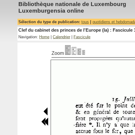
Bibliothèque nationale de Luxembourg
Luxemburgensia online
Sélection du type de publication:
tous
|
quotidiens et hebdomad
Clef du cabinet des princes de l'Europe (la) : Fascicule 
Navigation:
Home
|
Calendrier
|
Fascicule
Zoom