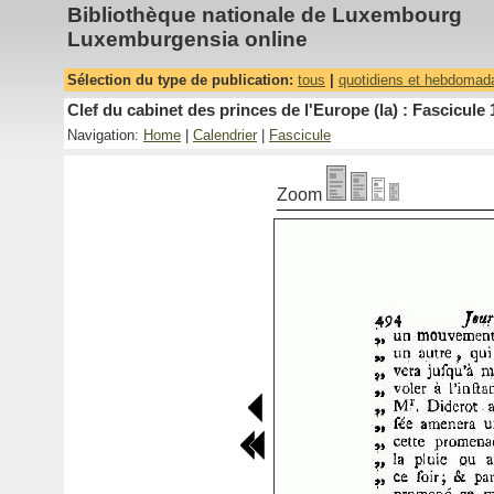
Bibliothèque nationale de Luxembourg
Luxemburgensia online
Sélection du type de publication:
tous
|
quotidiens et hebdomad
Clef du cabinet des princes de l'Europe (la) : Fascicule 
Navigation:
Home
|
Calendrier
|
Fascicule
Zoom