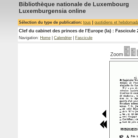
Bibliothèque nationale de Luxembourg
Luxemburgensia online
Sélection du type de publication:
tous
|
quotidiens et hebdomad
Clef du cabinet des princes de l'Europe (la) : Fascicule 
Navigation:
Home
|
Calendrier
|
Fascicule
Zoom