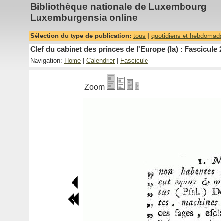
Bibliothèque nationale de Luxembourg
Luxemburgensia online
Sélection du type de publication:
tous
|
quotidiens et hebdomad
Clef du cabinet des princes de l'Europe (la) : Fascicule 
Navigation:
Home
|
Calendrier
|
Fascicule
Zoom