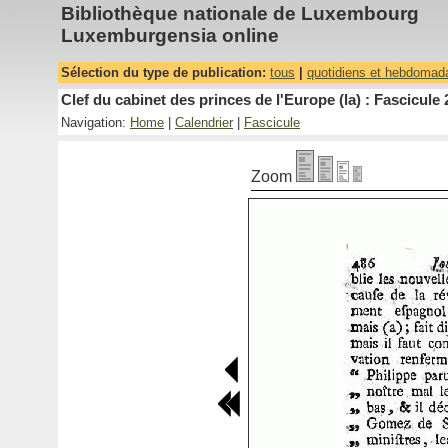
Bibliothèque nationale de Luxembourg
Luxemburgensia online
Sélection du type de publication:
tous
|
quotidiens et hebdomad
Clef du cabinet des princes de l'Europe (la) : Fascicule 
Navigation:
Home
|
Calendrier
|
Fascicule
Zoom