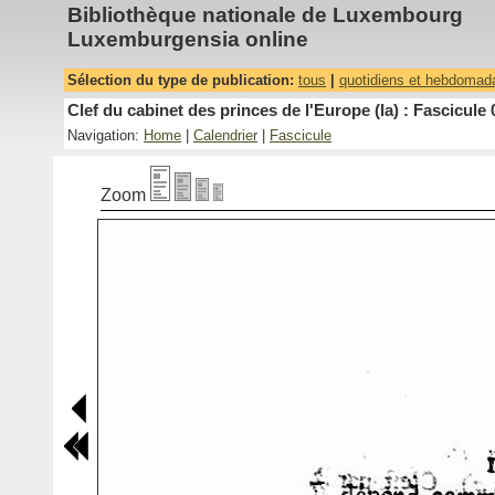
Bibliothèque nationale de Luxembourg
Luxemburgensia online
Sélection du type de publication:
tous
|
quotidiens et hebdomad
Clef du cabinet des princes de l'Europe (la) : Fascicule 
Navigation:
Home
|
Calendrier
|
Fascicule
Zoom