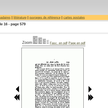
madaires
|
littérature
|
ouvrages de référence
|
cartes postales
le 16 - page 579
Zoom
Fasc. en pdf
Page en pdf