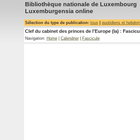
Bibliothèque nationale de Luxembourg
Luxemburgensia online
Sélection du type de publication:
tous
|
quotidiens et hebdo
Clef du cabinet des princes de l'Europe (la) : Fascicu
Navigation:
Home
|
Calendrier
|
Fascicule