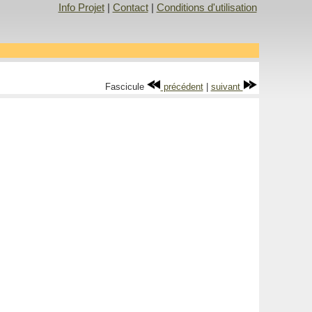
Info Projet
|
Contact
|
Conditions d'utilisation
Fascicule
précédent
|
suivant