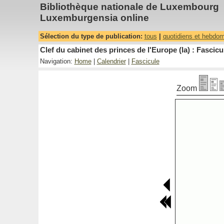
Bibliothèque nationale de Luxembourg
Luxemburgensia online
Sélection du type de publication:
tous
|
quotidiens et hebdo
Clef du cabinet des princes de l'Europe (la) : Fascicu
Navigation:
Home
|
Calendrier
|
Fascicule
Zoom