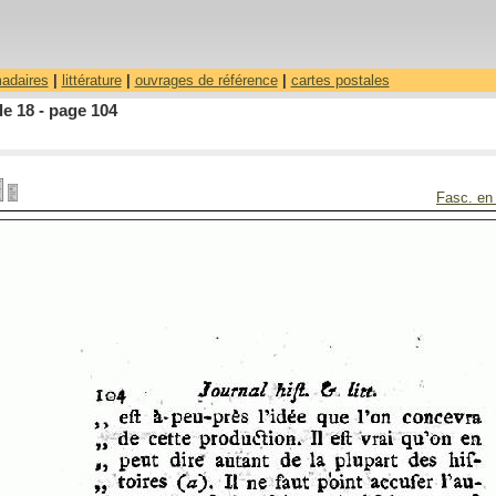
madaires
|
littérature
|
ouvrages de référence
|
cartes postales
le 18 - page 104
Fasc. en