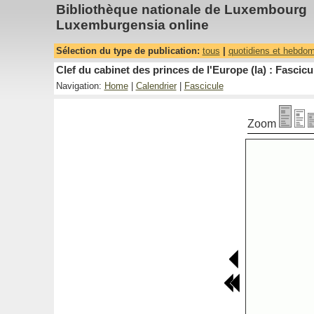
Bibliothèque nationale de Luxembourg
Luxemburgensia online
Sélection du type de publication:
tous
|
quotidiens et hebdo
Clef du cabinet des princes de l'Europe (la) : Fascicu
Navigation:
Home
|
Calendrier
|
Fascicule
Zoom