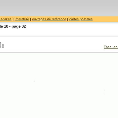
madaires
|
littérature
|
ouvrages de référence
|
cartes postales
le 18 - page 82
Fasc. en