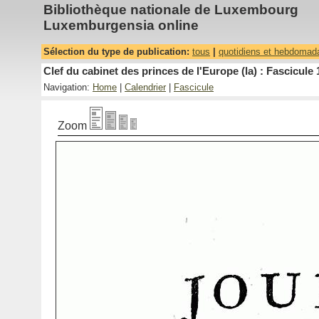
Bibliothèque nationale de Luxembourg
Luxemburgensia online
Sélection du type de publication:
tous
|
quotidiens et hebdomad
Clef du cabinet des princes de l'Europe (la) : Fascicule 
Navigation:
Home
|
Calendrier
|
Fascicule
Zoom