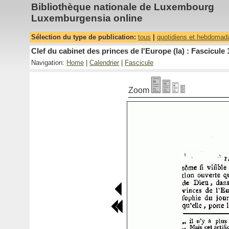
Bibliothèque nationale de Luxembourg
Luxemburgensia online
Sélection du type de publication:
tous
|
quotidiens et hebdomad
Clef du cabinet des princes de l'Europe (la) : Fascicule 
Navigation:
Home
|
Calendrier
|
Fascicule
Zoom