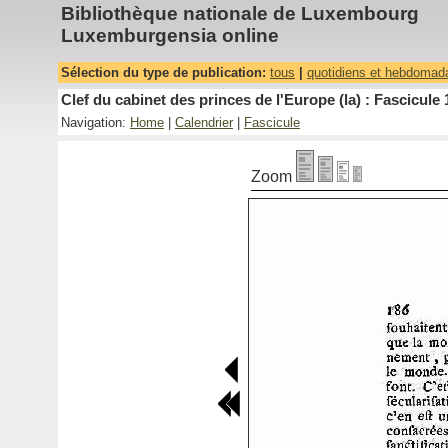
Bibliothèque nationale de Luxembourg
Luxemburgensia online
Sélection du type de publication:
tous
|
quotidiens et hebdomad
Clef du cabinet des princes de l'Europe (la) : Fascicule 
Navigation:
Home
|
Calendrier
|
Fascicule
Zoom