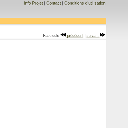
Info Projet
|
Contact
|
Conditions d'utilisation
Fascicule
précédent
|
suivant