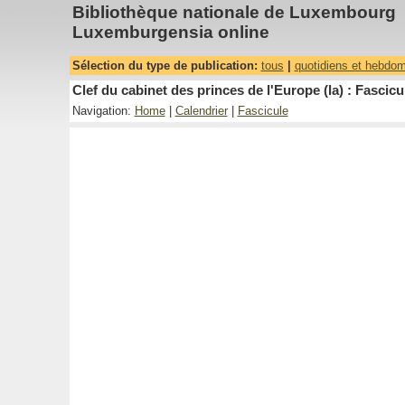
Bibliothèque nationale de Luxembourg
Luxemburgensia online
Sélection du type de publication:
tous
|
quotidiens et hebdo
Clef du cabinet des princes de l'Europe (la) : Fascicu
Navigation:
Home
|
Calendrier
|
Fascicule