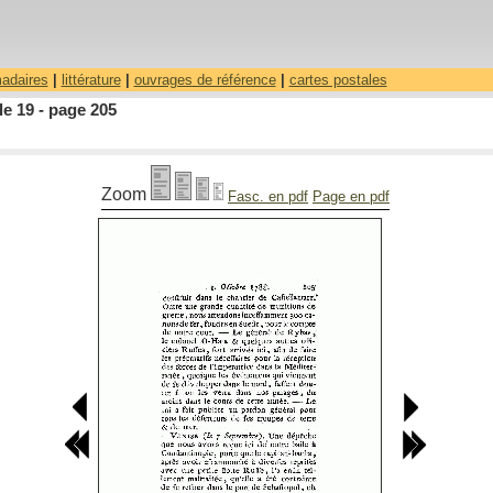
madaires
|
littérature
|
ouvrages de référence
|
cartes postales
le 19 - page 205
Zoom
Fasc. en pdf
Page en pdf