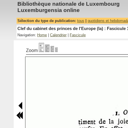
Bibliothèque nationale de Luxembourg
Luxemburgensia online
Sélection du type de publication:
tous
|
quotidiens et hebdomad
Clef du cabinet des princes de l'Europe (la) : Fascicule 
Navigation:
Home
|
Calendrier
|
Fascicule
Zoom