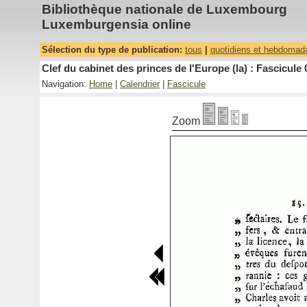
Bibliothèque nationale de Luxembourg
Luxemburgensia online
Sélection du type de publication:
tous
|
quotidiens et hebdomad
Clef du cabinet des princes de l'Europe (la) : Fascicule 
Navigation:
Home
|
Calendrier
|
Fascicule
Zoom