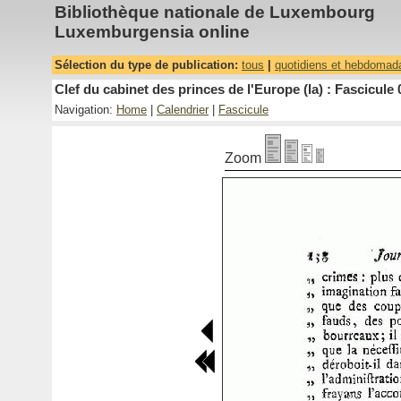
Bibliothèque nationale de Luxembourg
Luxemburgensia online
Sélection du type de publication:
tous
|
quotidiens et hebdomad
Clef du cabinet des princes de l'Europe (la) : Fascicule 
Navigation:
Home
|
Calendrier
|
Fascicule
Zoom