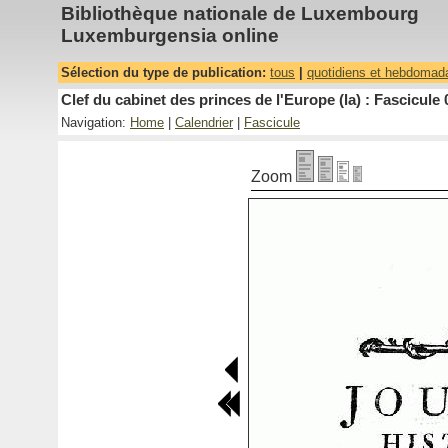
Bibliothèque nationale de Luxembourg
Luxemburgensia online
Sélection du type de publication:
tous
|
quotidiens et hebdomad
Clef du cabinet des princes de l'Europe (la) : Fascicule 
Navigation:
Home
|
Calendrier
|
Fascicule
Zoom