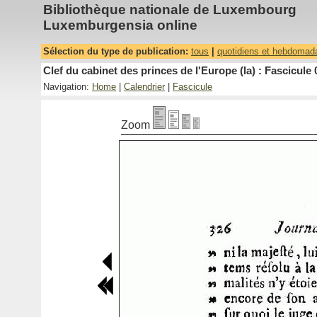
Bibliothèque nationale de Luxembourg
Luxemburgensia online
Sélection du type de publication:
tous
|
quotidiens et hebdomad
Clef du cabinet des princes de l'Europe (la) : Fascicule 
Navigation:
Home
|
Calendrier
|
Fascicule
Zoom