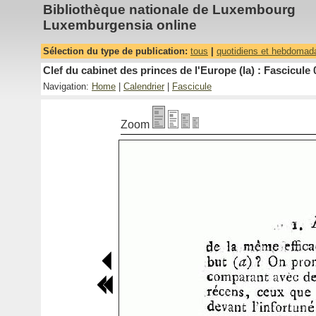
Bibliothèque nationale de Luxembourg
Luxemburgensia online
Sélection du type de publication:
tous
|
quotidiens et hebdomad
Clef du cabinet des princes de l'Europe (la) : Fascicule 
Navigation:
Home
|
Calendrier
|
Fascicule
Zoom