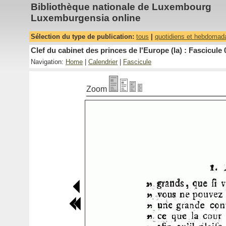
Bibliothèque nationale de Luxembourg
Luxemburgensia online
Sélection du type de publication:
tous
|
quotidiens et hebdomad
Clef du cabinet des princes de l'Europe (la) : Fascicule 
Navigation:
Home
|
Calendrier
|
Fascicule
Zoom