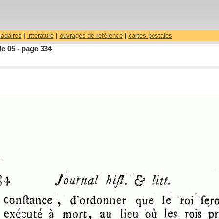
madaires
|
littérature
|
ouvrages de référence
|
cartes postales
le 05 - page 334