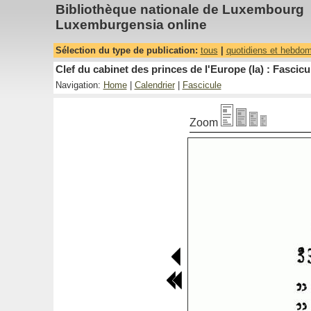
Bibliothèque nationale de Luxembourg
Luxemburgensia online
Sélection du type de publication:
tous
|
quotidiens et hebdo
Clef du cabinet des princes de l'Europe (la) : Fascicu
Navigation:
Home
|
Calendrier
|
Fascicule
Zoom