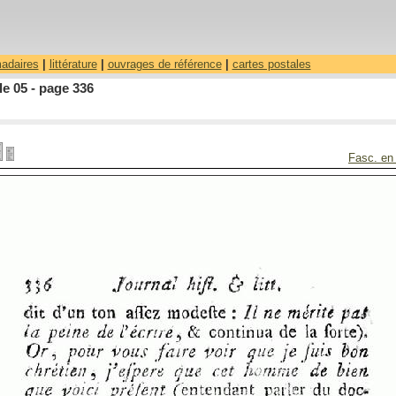
madaires
|
littérature
|
ouvrages de référence
|
cartes postales
le 05 - page 336
Fasc. en