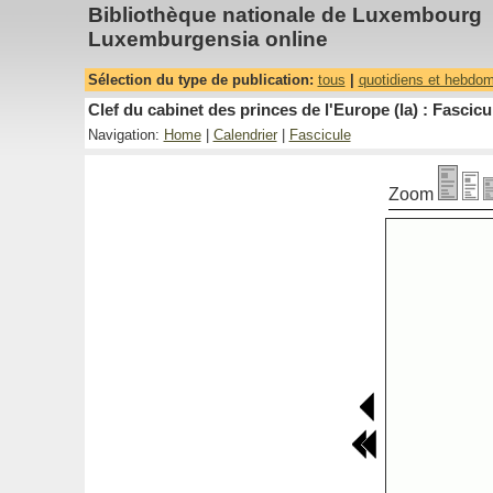
Bibliothèque nationale de Luxembourg
Luxemburgensia online
Sélection du type de publication:
tous
|
quotidiens et hebdo
Clef du cabinet des princes de l'Europe (la) : Fascicu
Navigation:
Home
|
Calendrier
|
Fascicule
Zoom