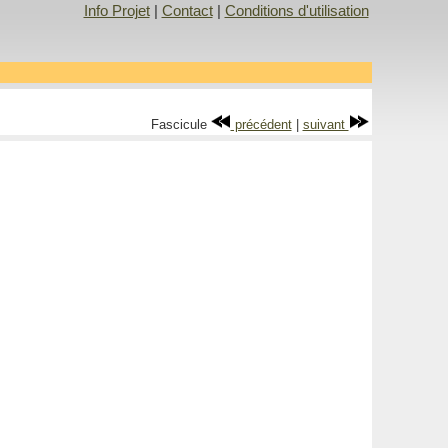
Info Projet
|
Contact
|
Conditions d'utilisation
Fascicule
précédent
|
suivant