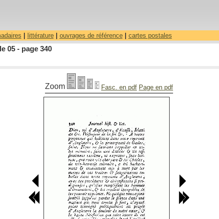
madaires
|
littérature
|
ouvrages de référence
|
cartes postales
le 05 - page 340
Zoom
Fasc. en pdf
Page en pdf