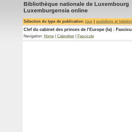
Bibliothèque nationale de Luxembourg
Luxemburgensia online
Sélection du type de publication:
tous
|
quotidiens et hebdo
Clef du cabinet des princes de l'Europe (la) : Fascicu
Navigation:
Home
|
Calendrier
|
Fascicule