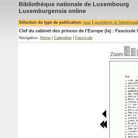
Bibliothèque nationale de Luxembourg
Luxemburgensia online
Sélection du type de publication:
tous
|
quotidiens et hebdomad
Clef du cabinet des princes de l'Europe (la) : Fascicule 
Navigation:
Home
|
Calendrier
|
Fascicule
Zoom