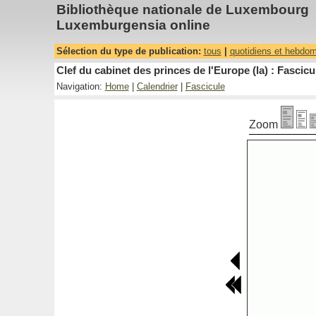
Bibliothèque nationale de Luxembourg
Luxemburgensia online
Sélection du type de publication:
tous
|
quotidiens et hebdo
Clef du cabinet des princes de l'Europe (la) : Fascicu
Navigation:
Home
|
Calendrier
|
Fascicule
Zoom