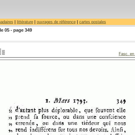
madaires
|
littérature
|
ouvrages de référence
|
cartes postales
le 05 - page 349
Fasc. en